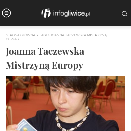
STRONA GŁÓWNA
TAGI
JOANNA TACZEWSKA MISTRZYNĄ
EUROPY
Joanna Taczewska
Mistrzyną Europy