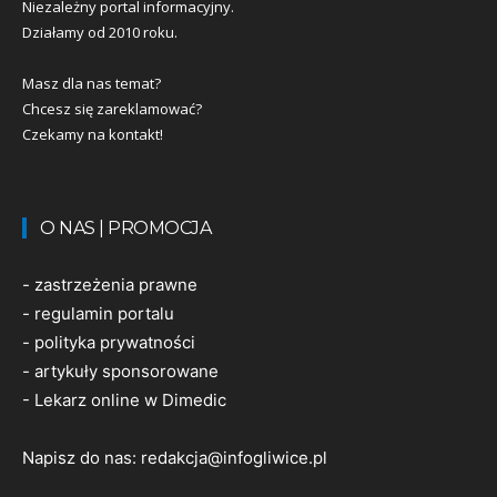
Niezależny portal informacyjny.
Działamy od 2010 roku.
Masz dla nas temat?
Chcesz się zareklamować?
Czekamy na kontakt!
O NAS | PROMOCJA
-
zastrzeżenia prawne
-
regulamin portalu
-
polityka prywatności
-
artykuły sponsorowane
-
Lekarz online w Dimedic
Napisz do nas:
redakcja@infogliwice.pl