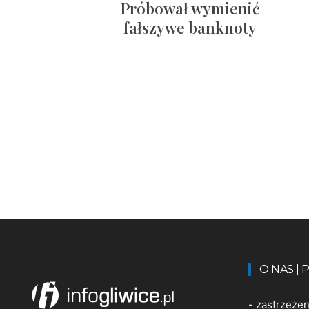
Próbował wymienić
fałszywe banknoty
O NAS |
-
zastrzeże