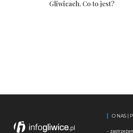
Gliwicach. Co to jest?
O NAS |
-
zastrzeże