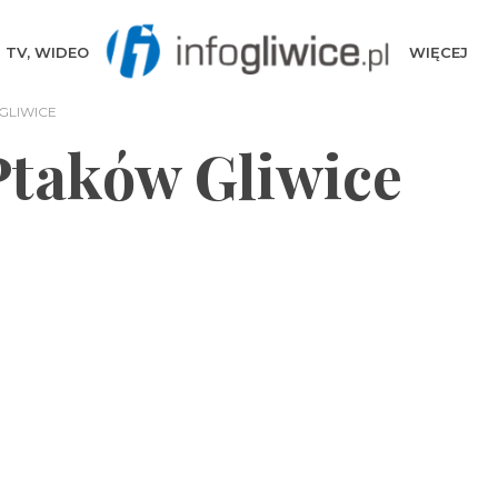
TV, WIDEO
WIĘCEJ
GLIWICE
taków Gliwice