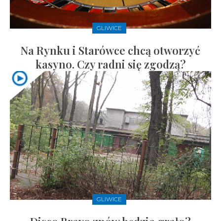
GLIWICE
Na Rynku i Starówce chcą otworzyć
kasyno. Czy radni się zgodzą?
GLIWICE