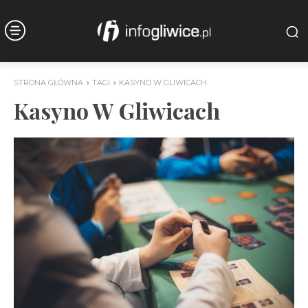
STRONA GŁÓWNA
TAGI
KASYNO W GLIWICACH
Kasyno W Gliwicach