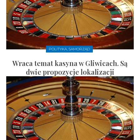
POLITYKA, SAMORZĄD
Wraca temat kasyna w Gliwicach. Są
dwie propozycje lokalizacji