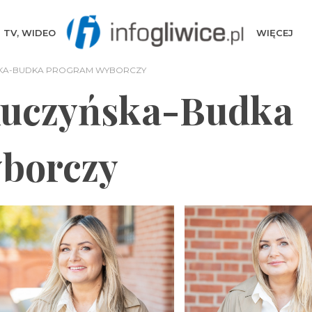
TV, WIDEO
WIĘCEJ
SKA-BUDKA PROGRAM WYBORCZY
Kuczyńska-Budka
borczy