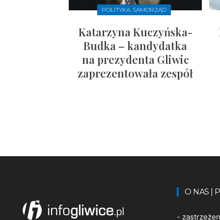
POLITYKA, SAMORZĄD
Katarzyna Kuczyńska-
Budka – kandydatka
na prezydenta Gliwic
zaprezentowała zespół
O NAS |
-
zastrzeże