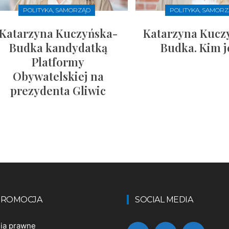
POLITYKA, SAMORZĄD
POLITYKA, SAMOR
Katarzyna Kuczyńska-
Katarzyna Kucz
Budka kandydatką
Budka. Kim j
Platformy
Obywatelskiej na
prezydenta Gliwic
 PROMOCJA
SOCIAL MEDIA
nia prawne