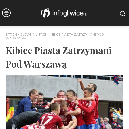
STRONA GŁÓWNA
TAGI
KIBICE PIASTA ZATRZYMANI POD
WARSZAWĄ
Kibice Piasta Zatrzymani
Pod Warszawą