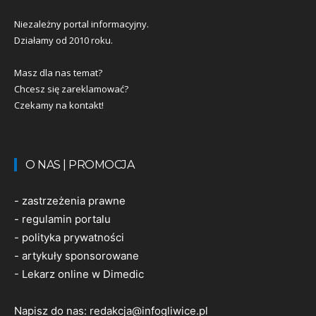
Niezależny portal informacyjny.
Działamy od 2010 roku.
Masz dla nas temat?
Chcesz się zareklamować?
Czekamy na kontakt!
O NAS | PROMOCJA
-
zastrzeżenia prawne
-
regulamin portalu
-
polityka prywatności
-
artykuły sponsorowane
-
Lekarz online w Dimedic
Napisz do nas:
redakcja@infogliwice.pl