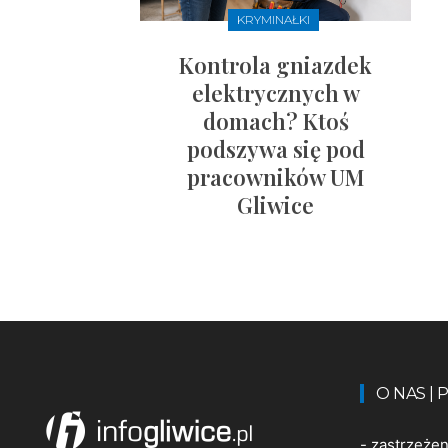
KRYMINAŁKI
Kontrola gniazdek
elektrycznych w
domach? Ktoś
podszywa się pod
pracowników UM
Gliwice
O NAS |
-
zastrzeże