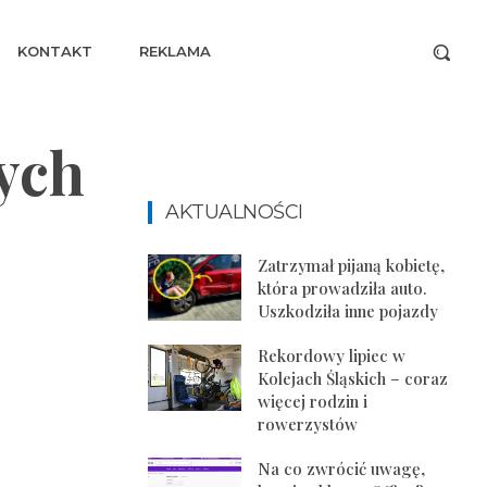
KONTAKT
REKLAMA
ych
AKTUALNOŚCI
Zatrzymał pijaną kobietę,
która prowadziła auto.
Uszkodziła inne pojazdy
Rekordowy lipiec w
Kolejach Śląskich – coraz
więcej rodzin i
rowerzystów
Na co zwrócić uwagę,