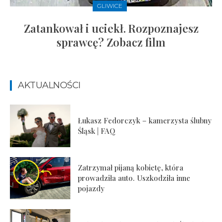
GLIWICE
Zatankował i uciekł. Rozpoznajesz
sprawcę? Zobacz film
AKTUALNOŚCI
Łukasz Fedorczyk – kamerzysta ślubny
Śląsk | FAQ
Zatrzymał pijaną kobietę, która
prowadziła auto. Uszkodziła inne
pojazdy