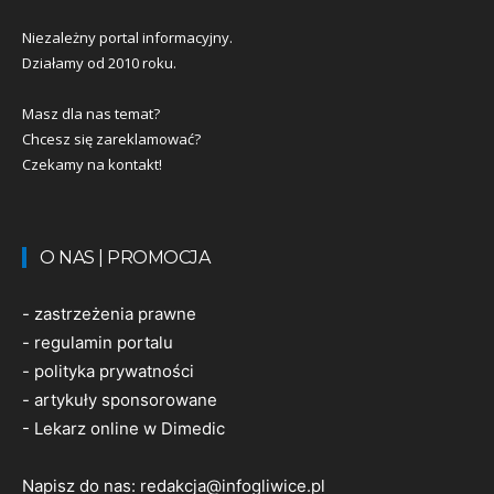
Niezależny portal informacyjny.
Działamy od 2010 roku.
Masz dla nas temat?
Chcesz się zareklamować?
Czekamy na kontakt!
O NAS | PROMOCJA
-
zastrzeżenia prawne
-
regulamin portalu
-
polityka prywatności
-
artykuły sponsorowane
-
Lekarz online w Dimedic
Napisz do nas:
redakcja@infogliwice.pl