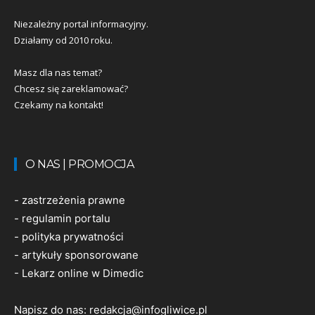
Niezależny portal informacyjny.
Działamy od 2010 roku.
Masz dla nas temat?
Chcesz się zareklamować?
Czekamy na kontakt!
O NAS | PROMOCJA
-
zastrzeżenia prawne
-
regulamin portalu
-
polityka prywatności
-
artykuły sponsorowane
-
Lekarz online w Dimedic
Napisz do nas:
redakcja@infogliwice.pl