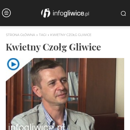
STRONA GŁÓWNA
TAGI
KWIETNY CZOŁG GLIWICE
Kwietny Czołg Gliwice