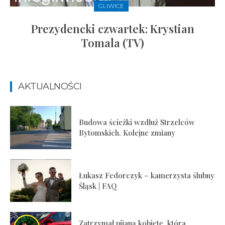
GLIWICE
Prezydencki czwartek: Krystian
Tomala (TV)
AKTUALNOŚCI
Budowa ścieżki wzdłuż Strzelców
Bytomskich. Kolejne zmiany
Łukasz Fedorczyk – kamerzysta ślubny
Śląsk | FAQ
Zatrzymał pijaną kobietę, która