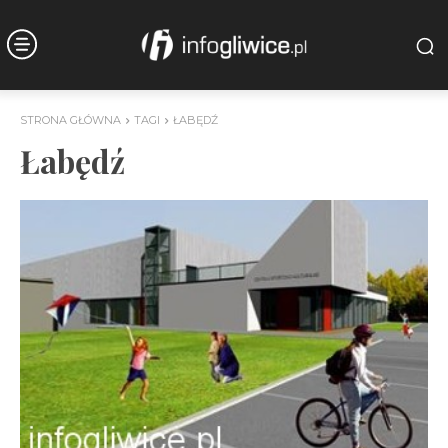
STRONA GŁÓWNA
TAGI
ŁABĘDŹ
Łabędź