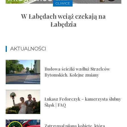
GLIWICE
W Łabędach wciąż czekają na
Łabędzia
AKTUALNOŚCI
Budowa ścieżki wzdłuż Strzelców
Bytomskich. Kolejne zmiany
Łukasz Fedorczyk – kamerzysta ślubny
Śląsk | FAQ
Zatrzymał pijaną kobietę, która