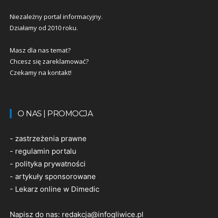
Niezależny portal informacyjny.
Działamy od 2010 roku.
Masz dla nas temat?
Chcesz się zareklamować?
Czekamy na kontakt!
O NAS | PROMOCJA
-
zastrzeżenia prawne
-
regulamin portalu
-
polityka prywatności
-
artykuły sponsorowane
-
Lekarz online w Dimedic
Napisz do nas:
redakcja@infogliwice.pl