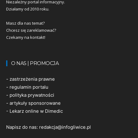
Niezależny portal informacyjny.
Działamy od 2010 roku.
Masz dla nas temat?
Chcesz się zareklamować?
Czekamy na kontakt!
O NAS | PROMOCJA
-
zastrzeżenia prawne
-
regulamin portalu
-
polityka prywatności
-
artykuły sponsorowane
-
Lekarz online w Dimedic
Napisz do nas:
redakcja@infogliwice.pl