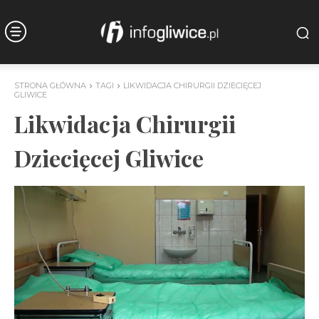
STRONA GŁÓWNA
TAGI
LIKWIDACJA CHIRURGII DZIECIĘCEJ
GLIWICE
Likwidacja Chirurgii
Dziecięcej Gliwice