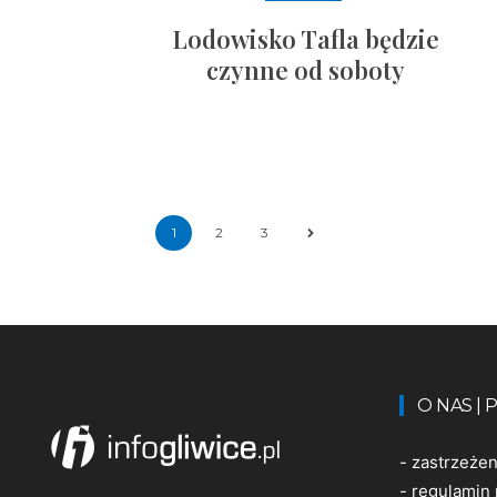
Lodowisko Tafla będzie
czynne od soboty
1
2
3
O NAS |
-
zastrzeże
-
regulamin 