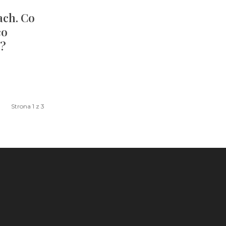
ach. Co
co
e?
Strona 1 z 3