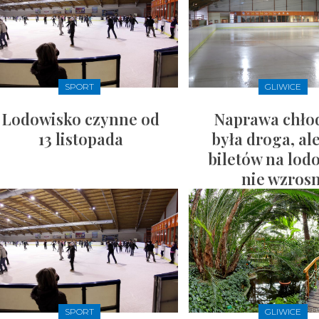
SPORT
GLIWICE
Lodowisko czynne od
Naprawa chło
13 listopada
była droga, al
biletów na lod
nie wzros
SPORT
GLIWICE