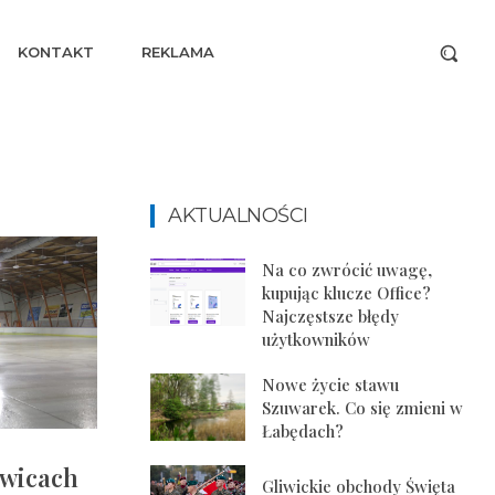
KONTAKT
REKLAMA
AKTUALNOŚCI
Na co zwrócić uwagę,
kupując klucze Office?
Najczęstsze błędy
użytkowników
Nowe życie stawu
Szuwarek. Co się zmieni w
Łabędach?
iwicach
Gliwickie obchody Święta