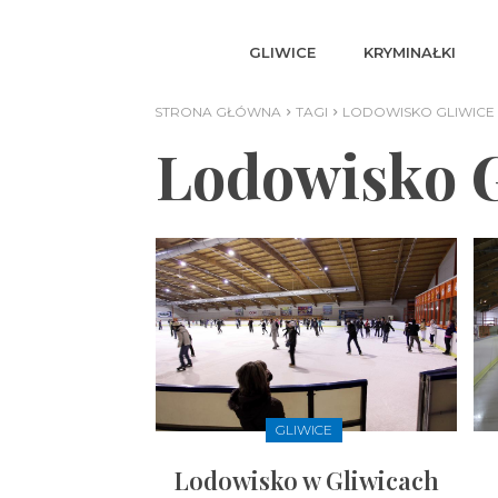
GLIWICE
KRYMINAŁKI
STRONA GŁÓWNA
TAGI
LODOWISKO GLIWICE
Lodowisko G
GLIWICE
Lodowisko w Gliwicach