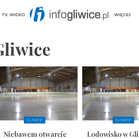
TV, WIDEO
WIĘCEJ
liwice
GLIWICE
GLIWICE
Niebawem otwarcie
Lodowisko w Gl