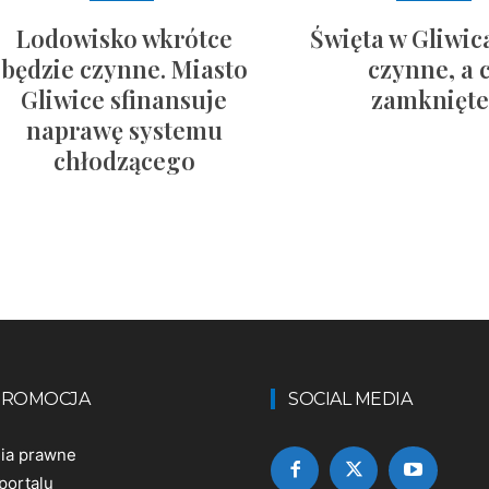
Lodowisko wkrótce
Święta w Gliwic
będzie czynne. Miasto
czynne, a 
Gliwice sfinansuje
zamknięt
naprawę systemu
chłodzącego
 PROMOCJA
SOCIAL MEDIA
nia prawne
portalu