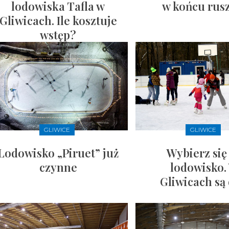
lodowiska Tafla w
w końcu rus
Gliwicach. Ile kosztuje
wstęp?
GLIWICE
GLIWICE
Lodowisko „Piruet” już
Wybierz się
czynne
lodowisko.
Gliwicach są