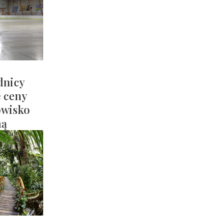
dnicy
e ceny
owisko
ną