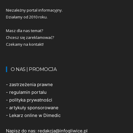
Niezależny portal informacyjny.
Działamy od 2010 roku.
Masz dla nas temat?
Chcesz się zareklamować?
Czekamy na kontakt!
O NAS | PROMOCJA
-
zastrzeżenia prawne
-
regulamin portalu
-
polityka prywatności
-
artykuły sponsorowane
-
Lekarz online w Dimedic
Napisz do nas:
redakcja@infogliwice.pl