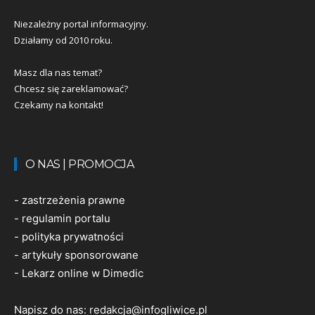
Niezależny portal informacyjny.
Działamy od 2010 roku.
Masz dla nas temat?
Chcesz się zareklamować?
Czekamy na kontakt!
O NAS | PROMOCJA
-
zastrzeżenia prawne
-
regulamin portalu
-
polityka prywatności
-
artykuły sponsorowane
-
Lekarz online w Dimedic
Napisz do nas:
redakcja@infogliwice.pl