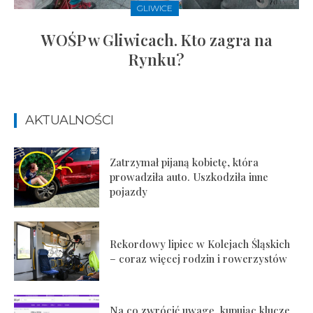
GLIWICE
WOŚP w Gliwicach. Kto zagra na
Rynku?
AKTUALNOŚCI
Zatrzymał pijaną kobietę, która
prowadziła auto. Uszkodziła inne
pojazdy
Rekordowy lipiec w Kolejach Śląskich
– coraz więcej rodzin i rowerzystów
Na co zwrócić uwagę, kupując klucze