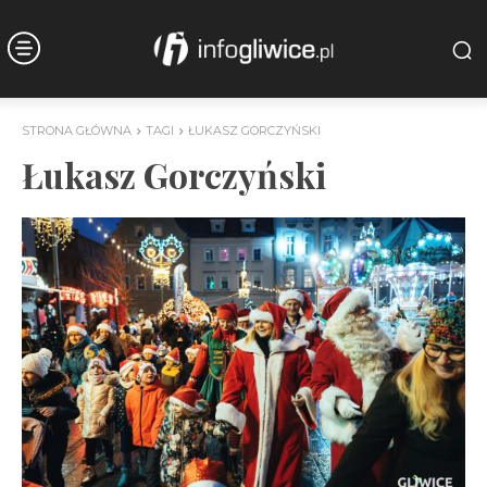
STRONA GŁÓWNA
TAGI
ŁUKASZ GORCZYŃSKI
Łukasz Gorczyński