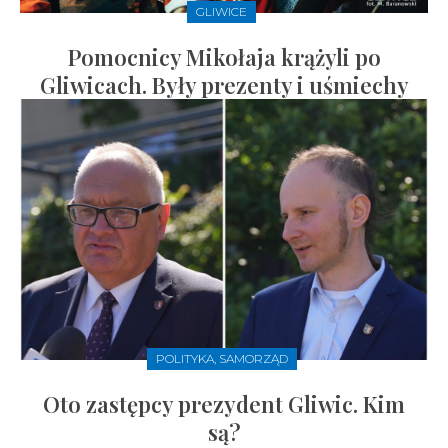
GLIWICE
Pomocnicy Mikołaja krążyli po
Gliwicach. Były prezenty i uśmiechy
POLITYKA, SAMORZĄD
Oto zastępcy prezydent Gliwic. Kim
są?