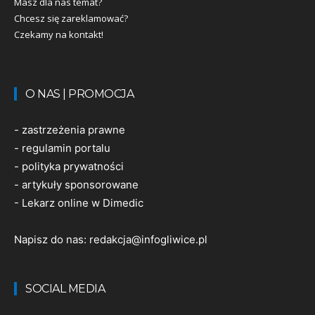
Masz dla nas temat?
Chcesz się zareklamować?
Czekamy na kontakt!
O NAS | PROMOCJA
-
zastrzeżenia prawne
-
regulamin portalu
-
polityka prywatności
-
artykuły sponsorowane
-
Lekarz online w Dimedic
Napisz do nas:
redakcja@infogliwice.pl
SOCIAL MEDIA