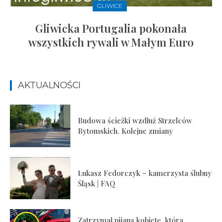
GLIWICE
Gliwicka Portugalia pokonała
wszystkich rywali w Małym Euro
AKTUALNOŚCI
Budowa ścieżki wzdłuż Strzelców
Bytomskich. Kolejne zmiany
Łukasz Fedorczyk – kamerzysta ślubny
Śląsk | FAQ
Zatrzymał pijaną kobietę, która