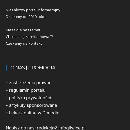
Niezależny portal informacyjny.
Działamy od 2010 roku.
Masz dla nas temat?
Chcesz się zareklamować?
Czekamy na kontakt!
O NAS | PROMOCJA
-
zastrzeżenia prawne
-
regulamin portalu
-
polityka prywatności
-
artykuły sponsorowane
-
Lekarz online w Dimedic
Napisz do nas:
redakcja@infogliwice.pl