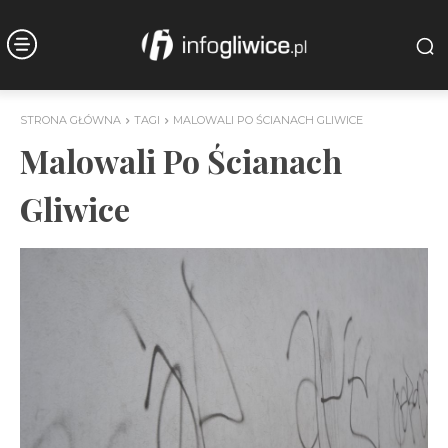
STRONA GŁÓWNA
TAGI
MALOWALI PO ŚCIANACH GLIWICE
Malowali Po Ścianach
Gliwice