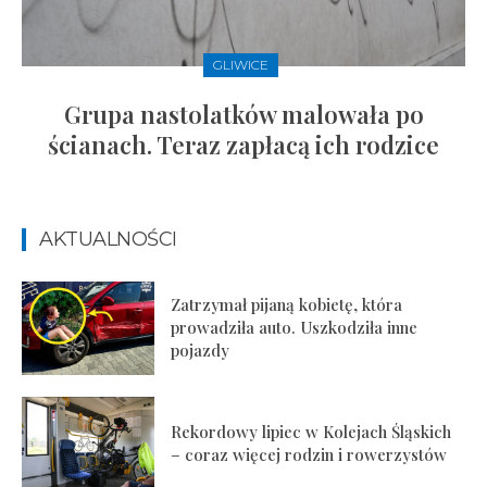
GLIWICE
Grupa nastolatków malowała po
ścianach. Teraz zapłacą ich rodzice
AKTUALNOŚCI
Zatrzymał pijaną kobietę, która
prowadziła auto. Uszkodziła inne
pojazdy
Rekordowy lipiec w Kolejach Śląskich
– coraz więcej rodzin i rowerzystów