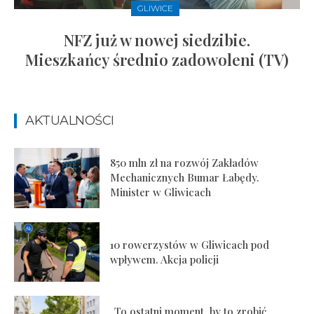
GLIWICE
NFZ już w nowej siedzibie.
Mieszkańcy średnio zadowoleni (TV)
AKTUALNOŚCI
850 mln zł na rozwój Zakładów
Mechanicznych Bumar Łabędy.
Minister w Gliwicach
10 rowerzystów w Gliwicach pod
wpływem. Akcja policji
„To ostatni moment, by to zrobić.