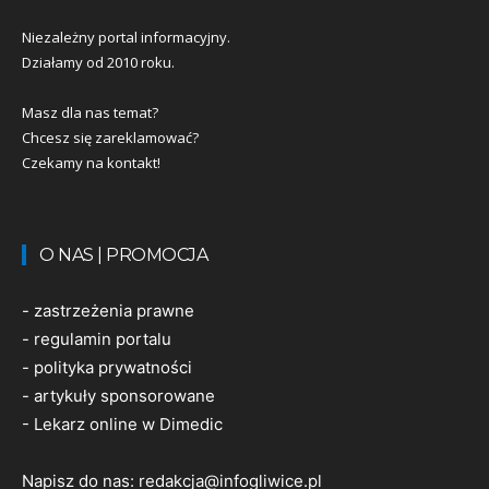
Niezależny portal informacyjny.
Działamy od 2010 roku.
Masz dla nas temat?
Chcesz się zareklamować?
Czekamy na kontakt!
O NAS | PROMOCJA
-
zastrzeżenia prawne
-
regulamin portalu
-
polityka prywatności
-
artykuły sponsorowane
-
Lekarz online w Dimedic
Napisz do nas:
redakcja@infogliwice.pl