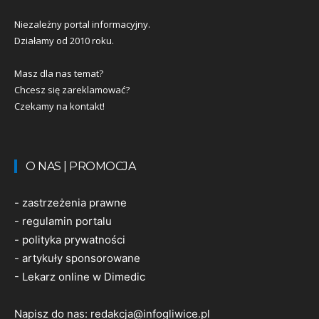
Niezależny portal informacyjny.
Działamy od 2010 roku.
Masz dla nas temat?
Chcesz się zareklamować?
Czekamy na kontakt!
O NAS | PROMOCJA
-
zastrzeżenia prawne
-
regulamin portalu
-
polityka prywatności
-
artykuły sponsorowane
-
Lekarz online w Dimedic
Napisz do nas:
redakcja@infogliwice.pl