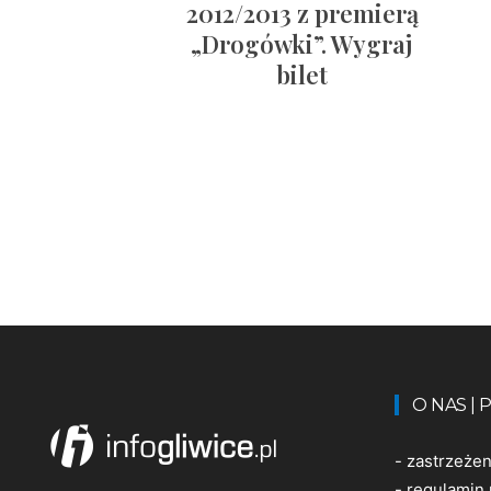
2012/2013 z premierą
„Drogówki”. Wygraj
bilet
O NAS |
-
zastrzeże
-
regulamin 