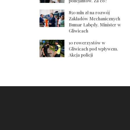
policjantów. Za co?
850 mln zł na rozwój
Zakładów Mechanicznych
Bumar Łabędy. Minister w
Gliwicach
10 rowerzystów w
Gliwicach pod wpływem.
Akcja policji