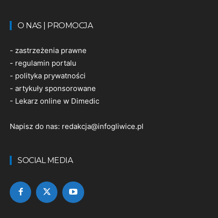
O NAS | PROMOCJA
-
zastrzeżenia prawne
-
regulamin portalu
-
polityka prywatności
-
artykuły sponsorowane
-
Lekarz online w Dimedic
Napisz do nas:
redakcja@infogliwice.pl
SOCIAL MEDIA