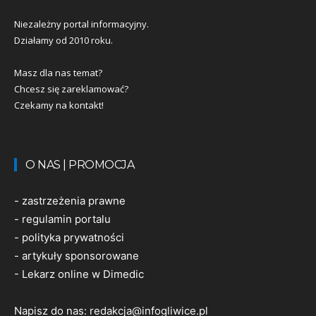
Niezależny portal informacyjny.
Działamy od 2010 roku.
Masz dla nas temat?
Chcesz się zareklamować?
Czekamy na kontakt!
O NAS | PROMOCJA
-
zastrzeżenia prawne
-
regulamin portalu
-
polityka prywatności
-
artykuły sponsorowane
-
Lekarz online w Dimedic
Napisz do nas:
redakcja@infogliwice.pl