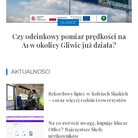
GLIWICE
Czy odcinkowy pomiar prędkości na
A1 w okolicy Gliwic już działa?
AKTUALNOŚCI
Rekordowy lipiec w Kolejach Śląskich
– coraz więcej rodzin i rowerzystów
Na co zwrócić uwagę, kupując klucze
Office? Najczęstsze błędy
użytkowników