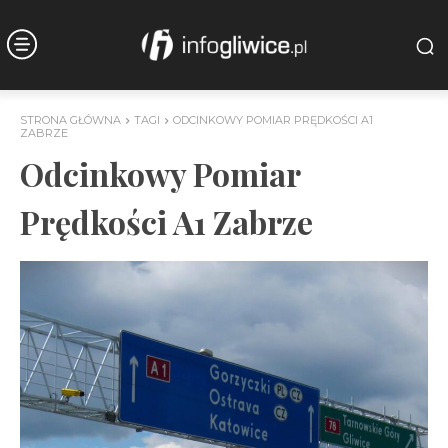
STRONA GŁÓWNA
TAGI
ODCINKOWY POMIAR PRĘDKOŚCI A1
ZABRZE
Odcinkowy Pomiar
Prędkości A1 Zabrze