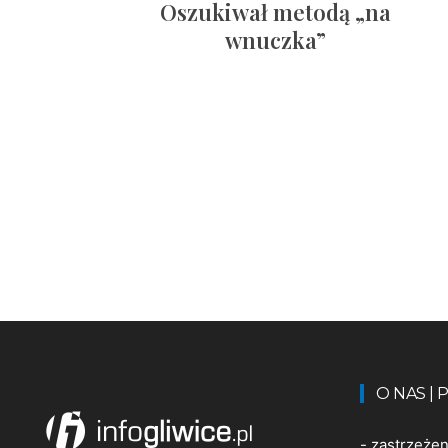
Oszukiwał metodą „na
wnuczka”
O NAS |
-
zastrzeże