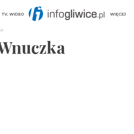
TV, WIDEO
WIĘCEJ
KA
 Wnuczka