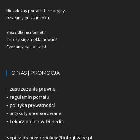
Niezależny portal informacyjny.
Działamy od 2010 roku.
Masz dla nas temat?
Chcesz się zareklamować?
Czekamy na kontakt!
O NAS | PROMOCJA
-
zastrzeżenia prawne
-
regulamin portalu
-
polityka prywatności
-
artykuły sponsorowane
-
Lekarz online w Dimedic
Napisz do nas:
redakcja@infogliwice.pl