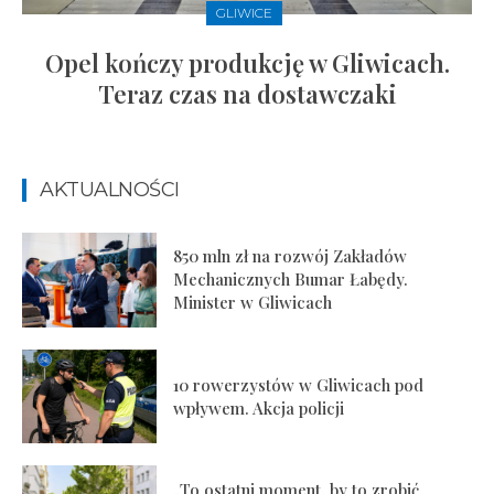
GLIWICE
Opel kończy produkcję w Gliwicach.
Teraz czas na dostawczaki
AKTUALNOŚCI
850 mln zł na rozwój Zakładów
Mechanicznych Bumar Łabędy.
Minister w Gliwicach
10 rowerzystów w Gliwicach pod
wpływem. Akcja policji
„To ostatni moment, by to zrobić.