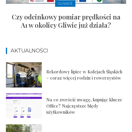
GLIWICE
Czy odcinkowy pomiar prędkości na
A1 w okolicy Gliwic już działa?
AKTUALNOŚCI
Rekordowy lipiec w Kolejach Śląskich
– coraz więcej rodzin i rowerzystów
Na co zwrócić uwagę, kupując klucze
Office? Najczęstsze błędy
użytkowników