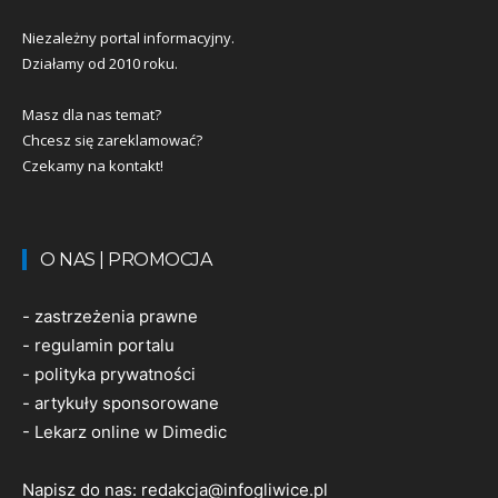
Niezależny portal informacyjny.
Działamy od 2010 roku.
Masz dla nas temat?
Chcesz się zareklamować?
Czekamy na kontakt!
O NAS | PROMOCJA
-
zastrzeżenia prawne
-
regulamin portalu
-
polityka prywatności
-
artykuły sponsorowane
-
Lekarz online w Dimedic
Napisz do nas:
redakcja@infogliwice.pl