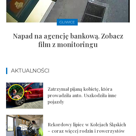
GLIWICE
Napad na agencję bankową. Zobacz
film z monitoringu
AKTUALNOŚCI
Zatrzymał pijaną kobietę, która
prowadziła auto. Uszkodziła inne
pojazdy
Rekordowy lipiec w Kolejach Śląskich
– coraz więcej rodzin i rowerzystów