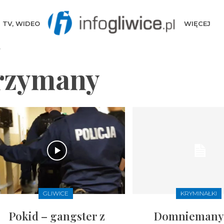
TV, WIDEO
WIĘCEJ
Y
trzymany
GLIWICE
KRYMINAŁKI
Pokid – gangster z
Domniemany 