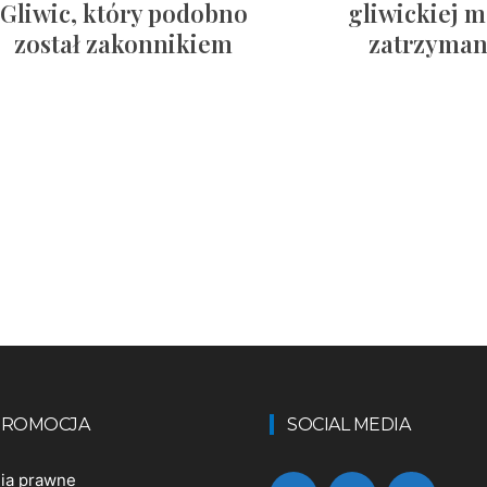
Gliwic, który podobno
gliwickiej m
został zakonnikiem
zatrzyma
 PROMOCJA
SOCIAL MEDIA
nia prawne