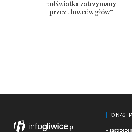
półświatka zatrzymany
przez „łowców głów”
O NAS |
-
zastrzeże