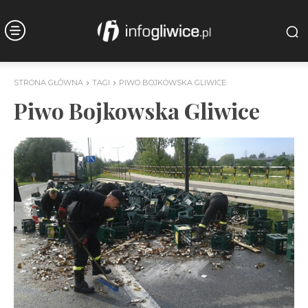
STRONA GŁÓWNA
TAGI
PIWO BOJKOWSKA GLIWICE
Piwo Bojkowska Gliwice