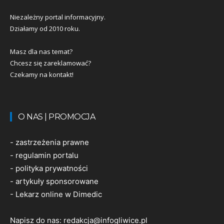
Niezależny portal informacyjny.
Działamy od 2010 roku.
Masz dla nas temat?
Chcesz się zareklamować?
Czekamy na kontakt!
O NAS | PROMOCJA
-
zastrzeżenia prawne
-
regulamin portalu
-
polityka prywatności
-
artykuły sponsorowane
-
Lekarz online w Dimedic
Napisz do nas:
redakcja@infogliwice.pl