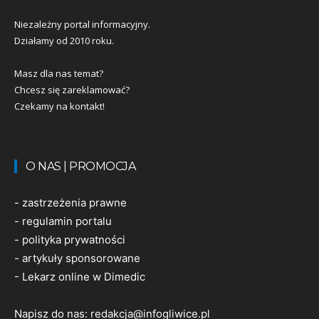
Niezależny portal informacyjny.
Działamy od 2010 roku.
Masz dla nas temat?
Chcesz się zareklamować?
Czekamy na kontakt!
O NAS | PROMOCJA
-
zastrzeżenia prawne
-
regulamin portalu
-
polityka prywatności
-
artykuły sponsorowane
-
Lekarz online w Dimedic
Napisz do nas:
redakcja@infogliwice.pl