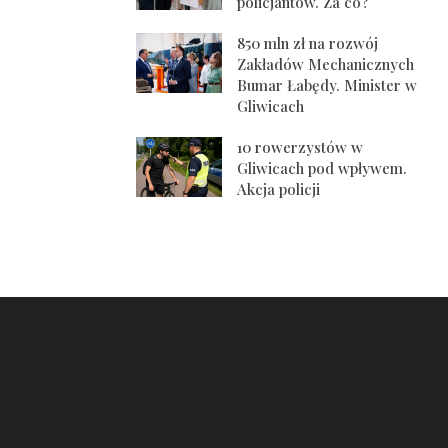
policjantów. Za co?
850 mln zł na rozwój
Zakładów Mechanicznych
Bumar Łabędy. Minister w
Gliwicach
10 rowerzystów w
Gliwicach pod wpływem.
Akcja policji