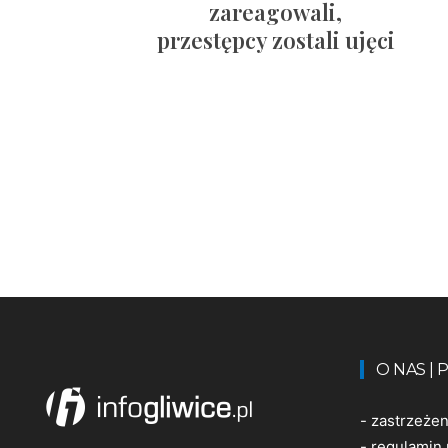
zareagowali,
przestępcy zostali ujęci
O NAS |
-
zastrzeże
-
regulamin 