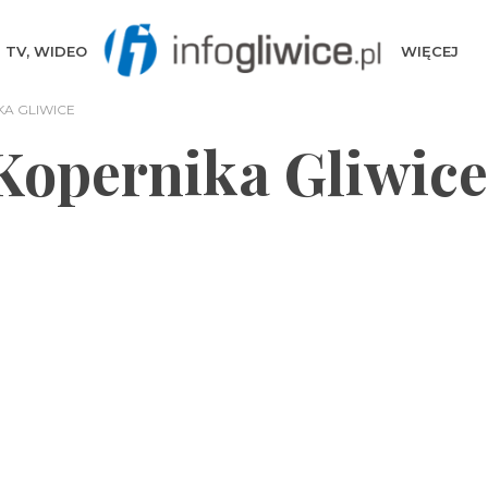
TV, WIDEO
WIĘCEJ
KA GLIWICE
 Kopernika Gliwice