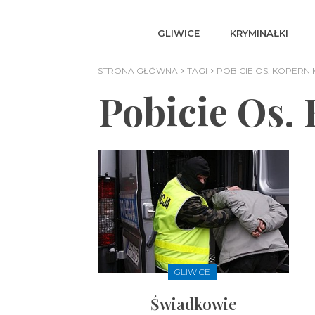
GLIWICE
KRYMINAŁKI
STRONA GŁÓWNA
TAGI
POBICIE OS. KOPERNI
Pobicie Os.
GLIWICE
Świadkowie