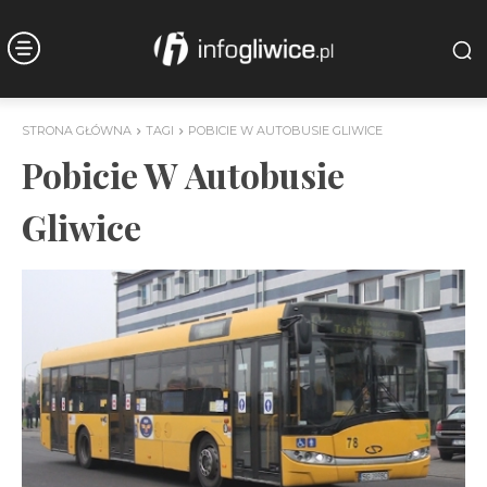
STRONA GŁÓWNA
TAGI
POBICIE W AUTOBUSIE GLIWICE
Pobicie W Autobusie
Gliwice