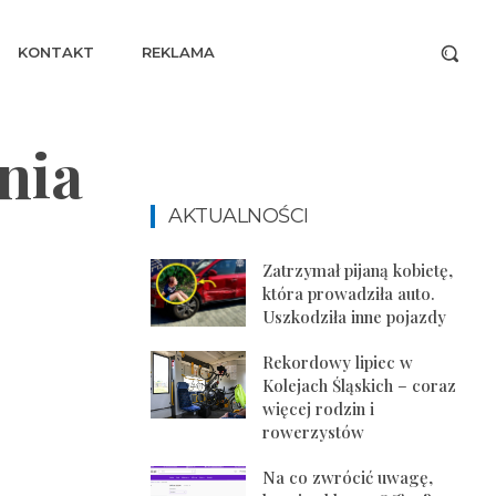
KONTAKT
REKLAMA
nia
AKTUALNOŚCI
Zatrzymał pijaną kobietę,
która prowadziła auto.
Uszkodziła inne pojazdy
Rekordowy lipiec w
Kolejach Śląskich – coraz
więcej rodzin i
rowerzystów
Na co zwrócić uwagę,