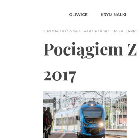
GLIWICE
KRYMINAŁKI
STRONA GŁÓWNA
TAGI
POCIĄGIEM ZA DARMO
Pociągiem Z
2017