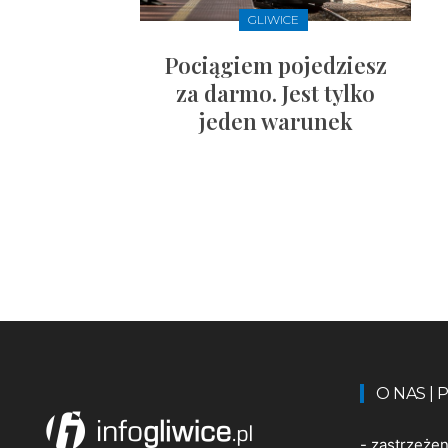
GLIWICE
Pociągiem pojedziesz
za darmo. Jest tylko
jeden warunek
O NAS |
-
zastrzeże