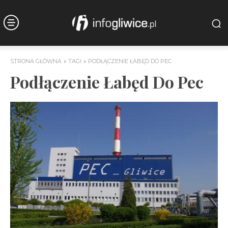
STRONA GŁÓWNA
TAGI
PODŁĄCZENIE ŁABĘD DO PEC
Podłączenie Łabęd Do Pec