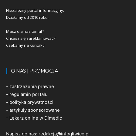
Niezależny portal informacyjny.
Działamy od 2010 roku.
Masz dla nas temat?
Chcesz się zareklamować?
Czekamy na kontakt!
O NAS | PROMOCJA
-
zastrzeżenia prawne
-
regulamin portalu
-
polityka prywatności
-
artykuły sponsorowane
-
Lekarz online w Dimedic
Napisz do nas:
redakcja@infogliwice.pl