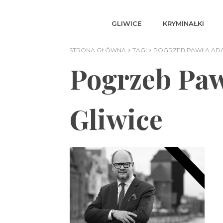
GLIWICE
KRYMINAŁKI
STRONA GŁÓWNA
TAGI
POGRZEB PAWŁA AD
Pogrzeb Pa
Gliwice