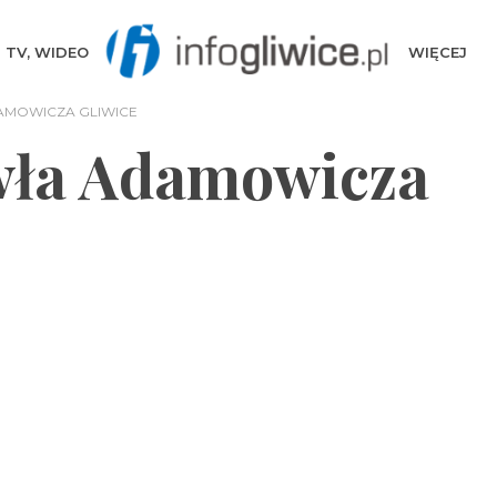
TV, WIDEO
WIĘCEJ
AMOWICZA GLIWICE
wła Adamowicza