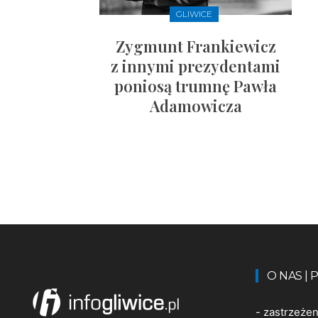
GLIWICE
Zygmunt Frankiewicz
z innymi prezydentami
poniosą trumnę Pawła
Adamowicza
O NAS |
-
zastrzeże