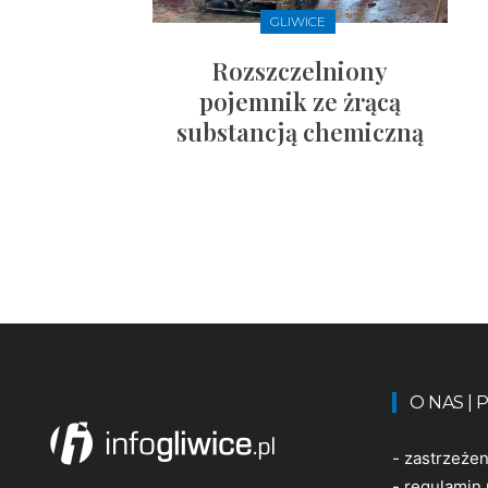
GLIWICE
Rozszczelniony
pojemnik ze żrącą
substancją chemiczną
O NAS |
-
zastrzeże
-
regulamin 