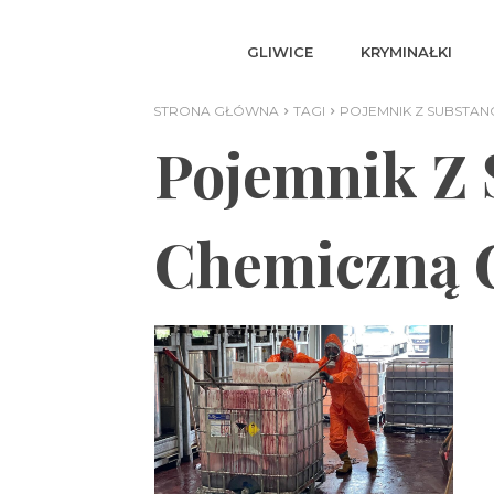
GLIWICE
KRYMINAŁKI
STRONA GŁÓWNA
TAGI
POJEMNIK Z SUBSTAN
Pojemnik Z 
Chemiczną 