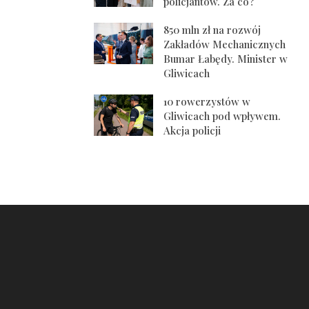
policjantów. Za co?
850 mln zł na rozwój
Zakładów Mechanicznych
Bumar Łabędy. Minister w
Gliwicach
10 rowerzystów w
Gliwicach pod wpływem.
Akcja policji