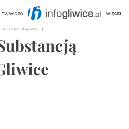
TV, WIDEO
WIĘCEJ
CJĄ CHEMICZNĄ GLIWICE
Substancją
Gliwice