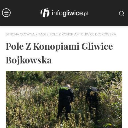
STRONA GŁÓWNA
TAGI
POLE Z KONOPIAMI GLIWICE BOJKOWSKA
Pole Z Konopiami Gliwice
Bojkowska