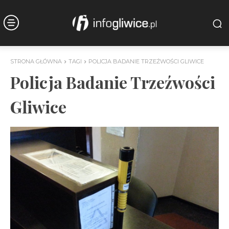
STRONA GŁÓWNA
TAGI
POLICJA BADANIE TRZEŹWOŚCI GLIWICE
Policja Badanie Trzeźwości
Gliwice