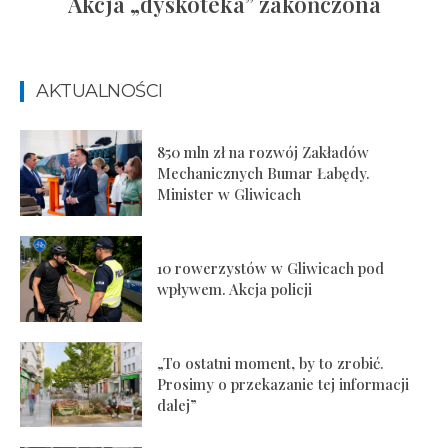
Akcja „dyskoteka” zakończona
AKTUALNOŚCI
850 mln zł na rozwój Zakładów
Mechanicznych Bumar Łabędy.
Minister w Gliwicach
10 rowerzystów w Gliwicach pod
wpływem. Akcja policji
„To ostatni moment, by to zrobić.
Prosimy o przekazanie tej informacji
dalej”