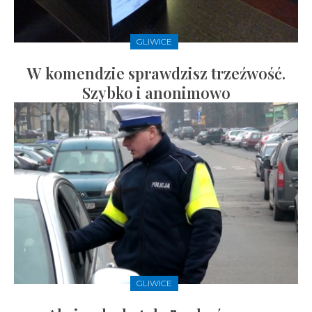
GLIWICE
W komendzie sprawdzisz trzeźwość.
Szybko i anonimowo
GLIWICE