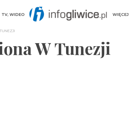
TV, WIDEO
WIĘCEJ
TUNEZJI
iona W Tunezji