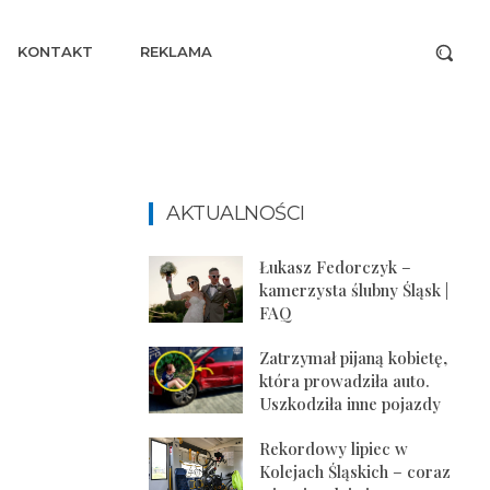
KONTAKT
REKLAMA
AKTUALNOŚCI
Łukasz Fedorczyk –
kamerzysta ślubny Śląsk |
FAQ
Zatrzymał pijaną kobietę,
która prowadziła auto.
Uszkodziła inne pojazdy
Rekordowy lipiec w
Kolejach Śląskich – coraz