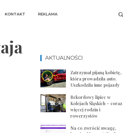
KONTAKT
REKLAMA
aja
AKTUALNOŚCI
Zatrzymał pijaną kobietę,
która prowadziła auto.
Uszkodziła inne pojazdy
Rekordowy lipiec w
Kolejach Śląskich – coraz
więcej rodzin i
rowerzystów
Na co zwrócić uwagę,