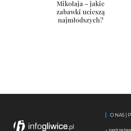
Mikołaja – jakie
zabawki ucieszą
najmłodszych?
O NAS |
-
zastrzeże