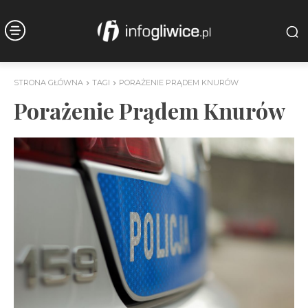
STRONA GŁÓWNA
TAGI
PORAŻENIE PRĄDEM KNURÓW
Porażenie Prądem Knurów