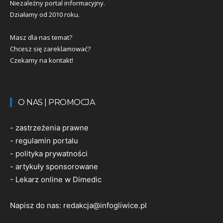
Niezależny portal informacyjny.
Działamy od 2010 roku.
Masz dla nas temat?
Chcesz się zareklamować?
Czekamy na kontakt!
O NAS | PROMOCJA
-
zastrzeżenia prawne
-
regulamin portalu
-
polityka prywatności
-
artykuły sponsorowane
-
Lekarz online w Dimedic
Napisz do nas:
redakcja@infogliwice.pl