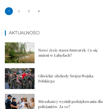
1
2
3
AKTUALNOŚCI
Nowe życie stawu Szuwarek. Co się
zmieni w Łabędach?
Gliwickie obchody Święta Wojska
Polskiego
Mieszkańcy wysłali podziękowania dla
policjantów. Za co?