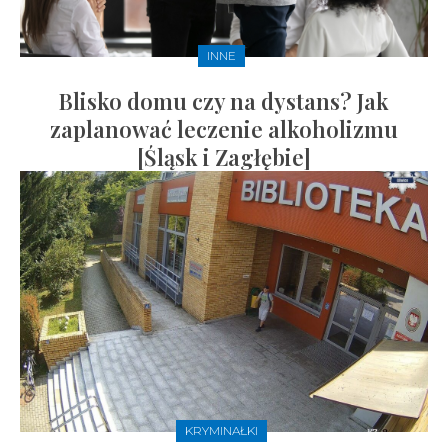
INNE
Blisko domu czy na dystans? Jak
zaplanować leczenie alkoholizmu
[Śląsk i Zagłębie]
KRYMINAŁKI