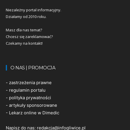
Niezależny portal informacyjny.
Działamy od 2010 roku.
Masz dla nas temat?
Chcesz się zareklamować?
Czekamy na kontakt!
O NAS | PROMOCJA
-
zastrzeżenia prawne
-
regulamin portalu
-
polityka prywatności
-
artykuły sponsorowane
-
Lekarz online w Dimedic
Napisz do nas:
redakcja@infogliwice.pl