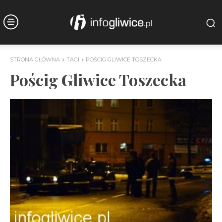
STRONA GŁÓWNA
TAGI
POŚCIG GLIWICE TOSZECKA
Pościg Gliwice Toszecka