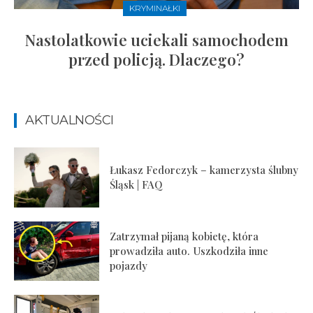
KRYMINAŁKI
Nastolatkowie uciekali samochodem
przed policją. Dlaczego?
AKTUALNOŚCI
Łukasz Fedorczyk – kamerzysta ślubny
Śląsk | FAQ
Zatrzymał pijaną kobietę, która
prowadziła auto. Uszkodziła inne
pojazdy