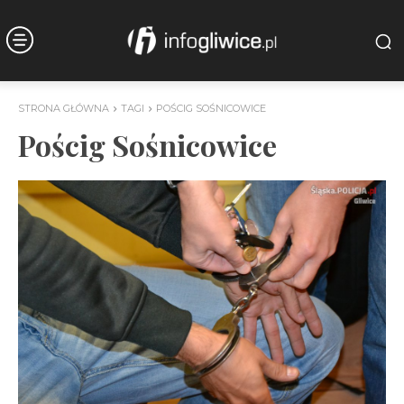
STRONA GŁÓWNA
TAGI
POŚCIG SOŚNICOWICE
Pościg Sośnicowice