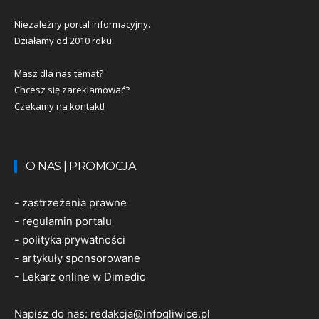
Niezależny portal informacyjny.
Działamy od 2010 roku.
Masz dla nas temat?
Chcesz się zareklamować?
Czekamy na kontakt!
O NAS | PROMOCJA
-
zastrzeżenia prawne
-
regulamin portalu
-
polityka prywatności
-
artykuły sponsorowane
-
Lekarz online w Dimedic
Napisz do nas:
redakcja@infogliwice.pl