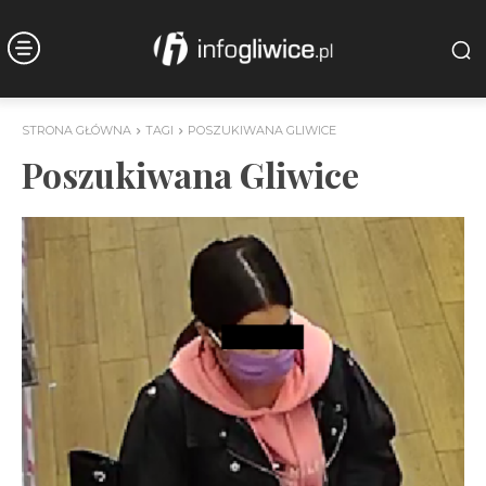
STRONA GŁÓWNA
TAGI
POSZUKIWANA GLIWICE
Poszukiwana Gliwice