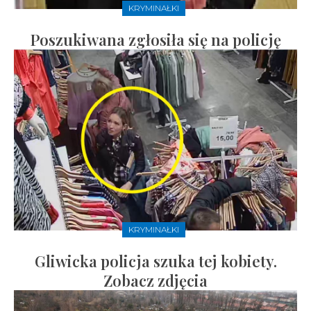
KRYMINAŁKI
Poszukiwana zgłosiła się na policję
KRYMINAŁKI
Gliwicka policja szuka tej kobiety.
Zobacz zdjęcia