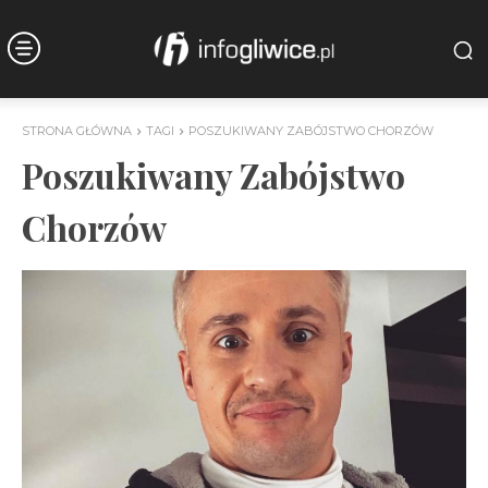
STRONA GŁÓWNA
TAGI
POSZUKIWANY ZABÓJSTWO CHORZÓW
Poszukiwany Zabójstwo
Chorzów